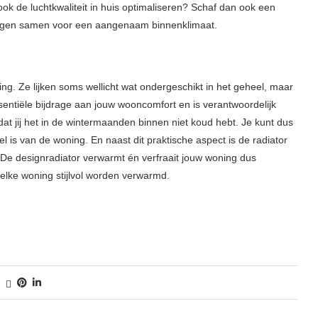
ok de luchtkwaliteit in huis optimaliseren? Schaf dan ook een
orgen samen voor een aangenaam binnenklimaat.
g. Ze lijken soms wellicht wat ondergeschikt in het geheel, maar
essentiële bijdrage aan jouw wooncomfort en is verantwoordelijk
dat jij het in de wintermaanden binnen niet koud hebt. Je kunt dus
el is van de woning. En naast dit praktische aspect is de radiator
. De designradiator verwarmt én verfraait jouw woning dus
n elke woning stijlvol worden verwarmd.