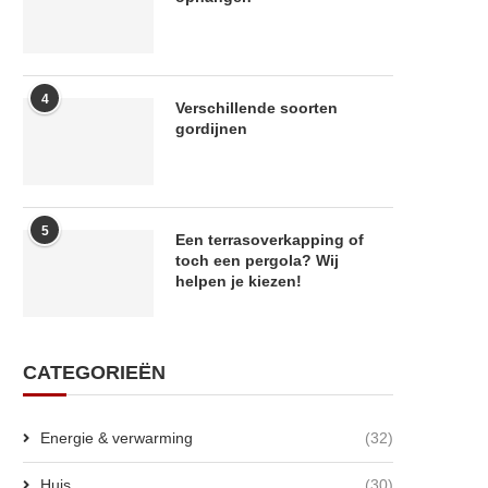
Wat kost isolatie aanbrengen?
Warmte voelen zonder de l
Prijzen per type isolatie...
verwarmen: infrarood.
10 april 2026
22 november 2025
4
Verschillende soorten
gordijnen
5
Een terrasoverkapping of
toch een pergola? Wij
helpen je kiezen!
CATEGORIEËN
Energie & verwarming
(32)
Huis
(30)