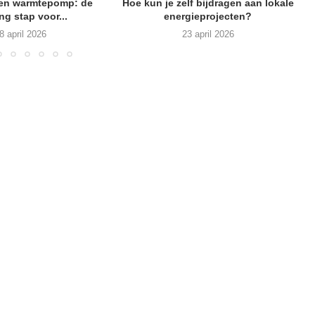
een warmtepomp: de
Hoe kun je zelf bijdragen aan lokale
ng stap voor...
energieprojecten?
8 april 2026
23 april 2026