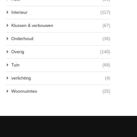
Interieur
(117)
Klussen & verbouwen
(67)
Onderhoud
(36)
Overig
(140)
Tuin
(68)
verlichting
(4)
Woonruimtes
(25)