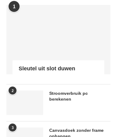
1
Sleutel uit slot duwen
2
Stroomverbruik pc
berekenen
3
Canvasdoek zonder frame
ophangen