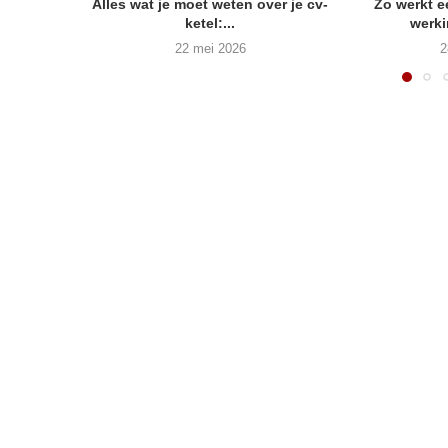
Alles wat je moet weten over je cv-
Zo werkt 
ketel:...
werki
22 mei 2026
2