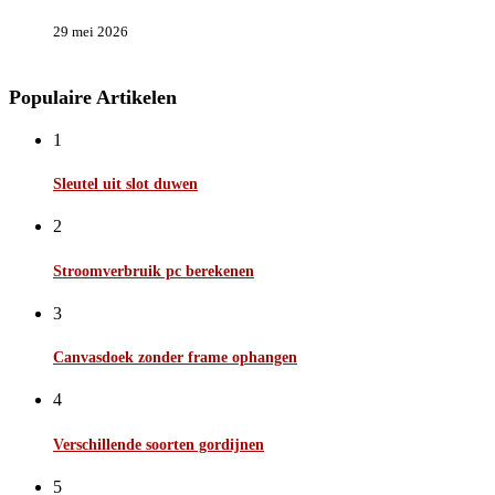
29 mei 2026
Populaire Artikelen
1
Sleutel uit slot duwen
2
Stroomverbruik pc berekenen
3
Canvasdoek zonder frame ophangen
4
Verschillende soorten gordijnen
5