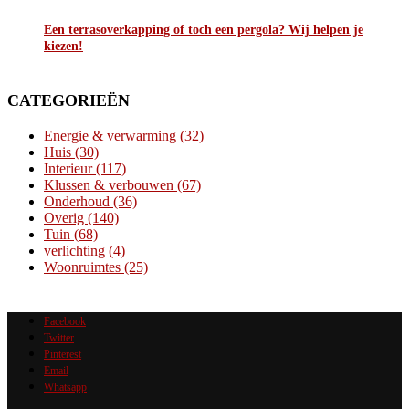
Een terrasoverkapping of toch een pergola? Wij helpen je
kiezen!
CATEGORIEËN
Energie & verwarming
(32)
Huis
(30)
Interieur
(117)
Klussen & verbouwen
(67)
Onderhoud
(36)
Overig
(140)
Tuin
(68)
verlichting
(4)
Woonruimtes
(25)
Facebook
Twitter
Pinterest
Email
Whatsapp