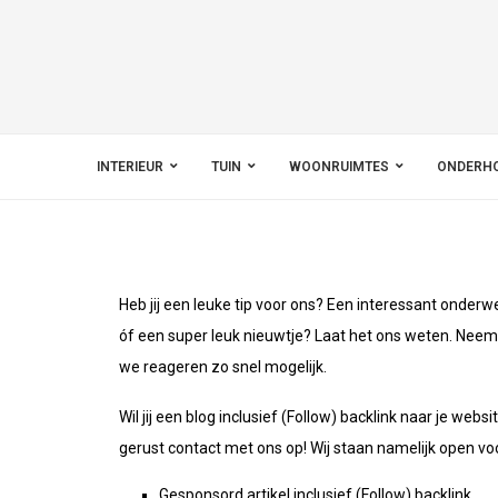
INTERIEUR
TUIN
WOONRUIMTES
ONDERH
Heb jij een leuke tip voor ons? Een interessant onde
óf een super leuk nieuwtje? Laat het ons weten. Neem
we reageren zo snel mogelijk.
Wil jij een blog inclusief (Follow) backlink naar je we
gerust contact met ons op! Wij staan namelijk open vo
Gesponsord artikel inclusief (Follow) backlink