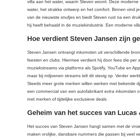
villa aan het water, waarin Steven woont. Deze moderne w
water, het strakke ontwerp en het comfort. Binnen vind je 
van de nieuwste snufjes en biedt Steven rust na een dru
hij heeft behaald in de muziekindustrie. Een moderne vill
Hoe verdient Steven Jansen zijn g
Steven Jansen ontvangt inkomsten uit verschillende bronn
feesten en clubs. Hiermee verdient hij door fees die per a
muziekstreams via platforms als Spotify, YouTube en App
maar bij miljoenen streams telt dit stevig op. Verder wer
Steeds meer grote merken willen werken met bekende dj’
een commercial van een autofabrikant extra inkomsten on
met merken of tijdelijke exclusieve deals.
Geheim van het succes van Lucas 
Het succes van Steven Jansen hangt samen met de vroe
maken vrolijke, dansbare nummers die passen bij veel ve