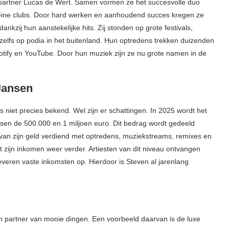
e partner Lucas de Wert. Samen vormen ze het succesvolle duo
kleine clubs. Door hard werken en aanhoudend succes kregen ze
ankzij hun aanstekelijke hits. Zij stonden op grote festivals,
elfs op podia in het buitenland. Hun optredens trekken duizenden
tify en YouTube. Door hun muziek zijn ze nu grote namen in de
 Jansen
niet precies bekend. Wel zijn er schattingen. In 2025 wordt het
en de 500.000 en 1 miljoen euro. Dit bedrag wordt gedeeld
l van zijn geld verdiend met optredens, muziekstreams, remixes en
 zijn inkomen weer verder. Artiesten van dit niveau ontvangen
veren vaste inkomsten op. Hierdoor is Steven al jarenlang
n partner van mooie dingen. Een voorbeeld daarvan is de luxe