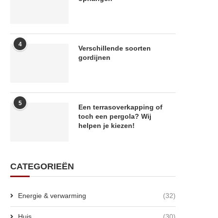
4
Verschillende soorten
gordijnen
5
Een terrasoverkapping of
toch een pergola? Wij
helpen je kiezen!
CATEGORIEËN
Energie & verwarming
(32)
Huis
(30)