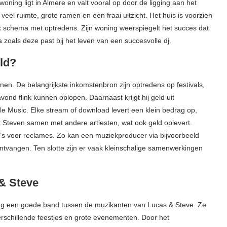
oning ligt in Almere en valt vooral op door de ligging aan het
veel ruimte, grote ramen en een fraai uitzicht. Het huis is voorzien
k schema met optredens. Zijn woning weerspiegelt het succes dat
a zoals deze past bij het leven van een succesvolle dj.
eld?
en. De belangrijkste inkomstenbron zijn optredens op festivals,
vond flink kunnen oplopen. Daarnaast krijgt hij geld uit
le Music. Elke stream of download levert een klein bedrag op,
kt Steven samen met andere artiesten, wat ook geld oplevert.
s voor reclames. Zo kan een muziekproducer via bijvoorbeeld
tvangen. Ten slotte zijn er vaak kleinschalige samenwerkingen
& Steve
g een goede band tussen de muzikanten van Lucas & Steve. Ze
rschillende feestjes en grote evenementen. Door het