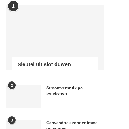
1
Sleutel uit slot duwen
2
Stroomverbruik pc
berekenen
3
Canvasdoek zonder frame
ophangen