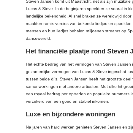
Steven Jansen komt uit Maastricht, net als zijn muzikal
Lucas & Steve. In de beginjaren speelden ze vooral in 
landelijke bekendheid. Al snel braken ze wereldwijd door d
maakten remix-versies van bekende liedjes en speelden z
mensen en hun liedjes behalen miljoenen streams op Spo
dancewereld.
Het financiële plaatje rond Steven
Het echte bedrag van het vermogen van Steven Jansen is 
gezamenlijke vermogen van Lucas & Steve ingeschat tuss
tussen beide dj’s. Steven Jansen heeft het grootste dee
samenwerkingen met andere artiesten. Met elke hit groeit
een royaal bedrag per optreden en populaire nummers le
verzekerd van een goed en stabiel inkomen.
Luxe en bijzondere woningen
Na jaren van hard werken genieten Steven Jansen en zij