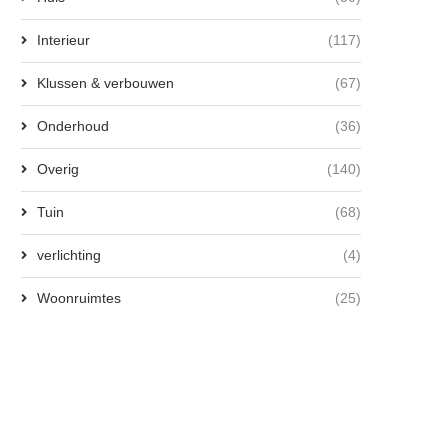
Interieur
(117)
Klussen & verbouwen
(67)
Onderhoud
(36)
Overig
(140)
Tuin
(68)
verlichting
(4)
Woonruimtes
(25)
Het verhaal achter Roelof de Vries
Het liefdesleven van Rik 
en zijn...
Westelaken: Wie...
14 maart 2026
9 maart 2026