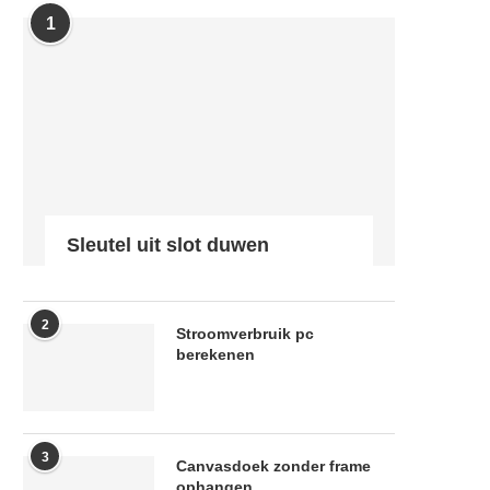
1
Sleutel uit slot duwen
2
Stroomverbruik pc
berekenen
3
Canvasdoek zonder frame
ophangen