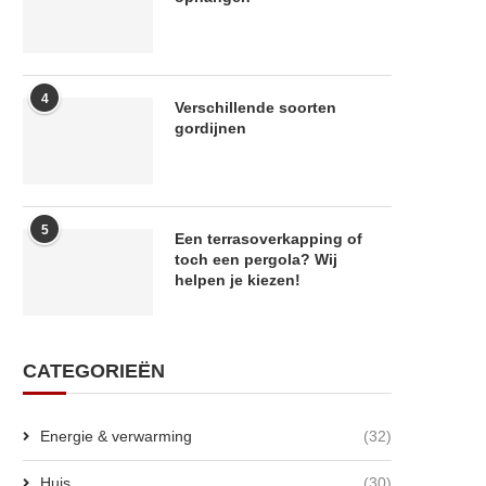
4
Verschillende soorten
gordijnen
5
Een terrasoverkapping of
toch een pergola? Wij
helpen je kiezen!
CATEGORIEËN
Energie & verwarming
(32)
Huis
(30)