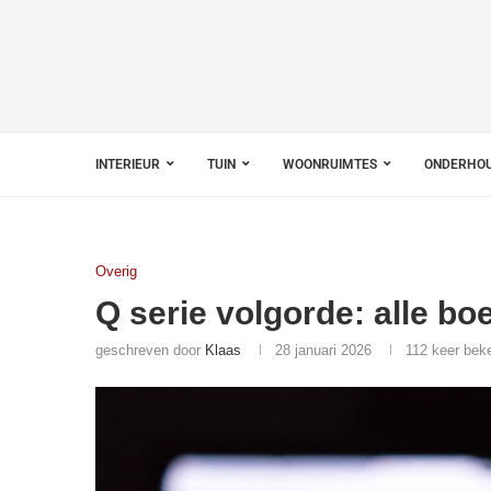
INTERIEUR
TUIN
WOONRUIMTES
ONDERHO
Overig
Q serie volgorde: alle bo
geschreven door
Klaas
28 januari 2026
112
keer bek