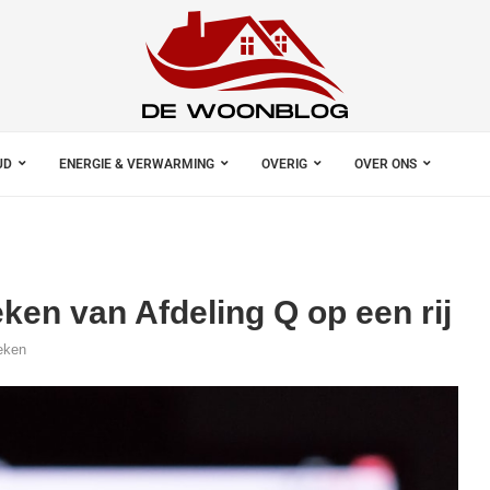
UD
ENERGIE & VERWARMING
OVERIG
OVER ONS
eken van Afdeling Q op een rij
eken