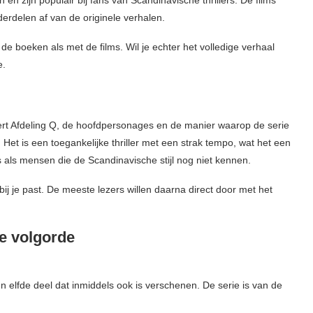
en zijn populair bij fans van Scandinavische thrillers. De films
erdelen af van de originele verhalen.
de boeken als met de films. Wil je echter het volledige verhaal
e.
ceert Afdeling Q, de hoofdpersonages en de manier waarop de serie
 Het is een toegankelijke thriller met een strak tempo, wat het een
s als mensen die de Scandinavische stijl nog niet kennen.
 bij je past. De meeste lezers willen daarna direct door met het
ie volgorde
een elfde deel dat inmiddels ook is verschenen. De serie is van de