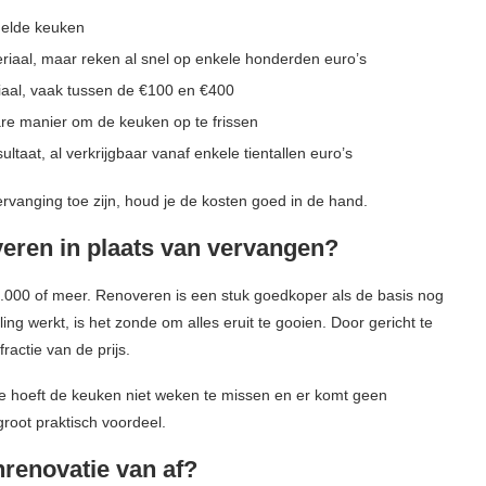
delde keuken
teriaal, maar reken al snel op enkele honderden euro’s
iaal, vaak tussen de €100 en €400
are manier om de keuken op te frissen
ltaat, al verkrijgbaar vanaf enkele tientallen euro’s
rvanging toe zijn, houd je de kosten goed in de hand.
ren in plaats van vervangen?
.000 of meer. Renoveren is een stuk goedkoper als de basis nog
ng werkt, is het zonde om alles eruit te gooien. Door gericht te
actie van de prijs.
Je hoeft de keuken niet weken te missen en er komt geen
root praktisch voordeel.
nrenovatie van af?