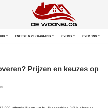
OUD
ENERGIE & VERWARMING
OVERIG
OVER ONS
overen? Prijzen en keuzes op
en
.000, afhankelijk van wat je wilt aanpakken. Wil je alleen de