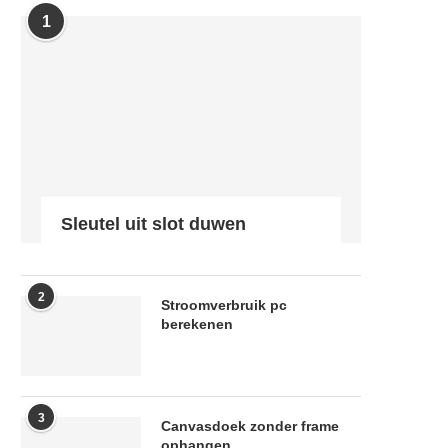
1
Sleutel uit slot duwen
2
Stroomverbruik pc
berekenen
3
Canvasdoek zonder frame
ophangen