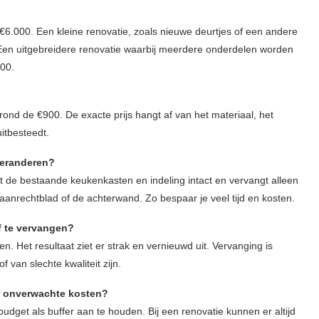
6.000. Een kleine renovatie, zoals nieuwe deurtjes of een andere
 Een uitgebreidere renovatie waarbij meerdere onderdelen worden
000.
nd de €900. De exacte prijs hangt af van het materiaal, het
uitbesteedt.
veranderen?
udt de bestaande keukenkasten en indeling intact en vervangt alleen
 aanrechtblad of de achterwand. Zo bespaar je veel tijd en kosten.
f te vervangen?
. Het resultaat ziet er strak en vernieuwd uit. Vervanging is
 van slechte kwaliteit zijn.
r onverwachte kosten?
budget als buffer aan te houden. Bij een renovatie kunnen er altijd