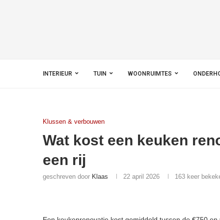
INTERIEUR
TUIN
WOONRUIMTES
ONDERH
Klussen & verbouwen
Wat kost een keuken ren
een rij
geschreven door
Klaas
22 april 2026
163
keer bekek
Een keukenrenovatie kost gemiddeld tussen de €750 en €6