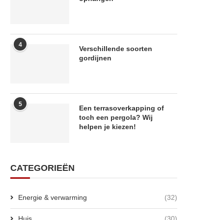
4
Verschillende soorten
gordijnen
5
Een terrasoverkapping of
toch een pergola? Wij
helpen je kiezen!
CATEGORIEËN
Energie & verwarming
(32)
Huis
(30)