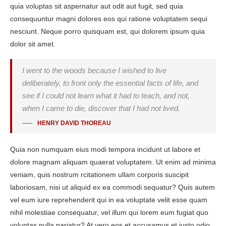
quia voluptas sit aspernatur aut odit aut fugit, sed quia
consequuntur magni dolores eos qui ratione voluptatem sequi
nesciunt. Neque porro quisquam est, qui dolorem ipsum quia
dolor sit amet.
I went to the woods because I wished to live
deliberately, to front only the essential facts of life, and
see if I could not learn what it had to teach, and not,
when I came to die, discover that I had not lived.
HENRY DAVID THOREAU
Quia non numquam eius modi tempora incidunt ut labore et
dolore magnam aliquam quaerat voluptatem. Ut enim ad minima
veniam, quis nostrum rcitationem ullam corporis suscipit
laboriosam, nisi ut aliquid ex ea commodi sequatur? Quis autem
vel eum iure reprehenderit qui in ea voluptate velit esse quam
nihil molestiae consequatur, vel illum qui lorem eum fugiat quo
voluptas nulla pariatur? At vero eos et accusamus et iusto odio